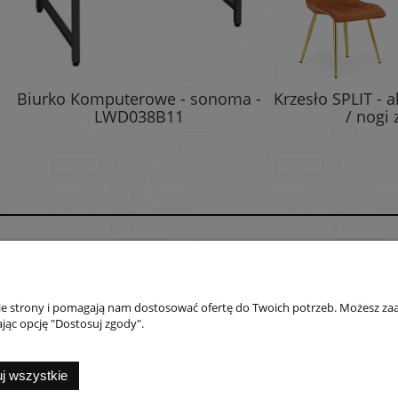
o Komputerowe - sonoma -
Krzesło SPLIT - aksamit m
LWD038B11
/ nogi złote x 4
Płatności i dostawa
Informacje
Formy płatności
Polityka prywatno
nie strony i pomagają nam dostosować ofertę do Twoich potrzeb. Możesz zaa
Czas i koszty dostawy
Jak kupować?
jąc opcję "Dostosuj zgody".
Czas realizacji zamówienia
nternetowy Shoper.pl
Sklepy e-commerce Shoper Shopify
SEO by Cyberso
j wszystkie