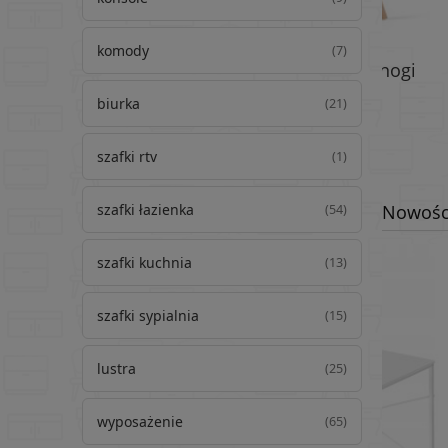
komody
(7)
Krzesło MARK Czarne / nogi
Krz
naturalne x 1
biurka
(21)
szafki rtv
(1)
szafki łazienka
Nowośc
(54)
szafki kuchnia
(13)
szafki sypialnia
(15)
lustra
(25)
wyposażenie
(65)