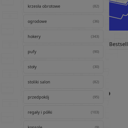
krzesła obrotowe
(82)
ogrodowe
(36)
hokery
(343)
Bestsel
pufy
(90)
stoły
(30)
stoliki salon
(82)
przedpokój
(95)
regały i półki
(103)
konsole
(9)