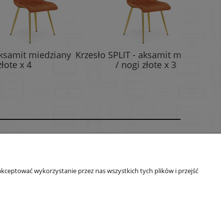
iedziany
Krzesło SPLIT - aksamit miedziany
Krzesło 
/ nogi złote x 3
O nas
ści
Kontakt
kceptować wykorzystanie przez nas wszystkich tych plików i przejść
O firmie
lus.com