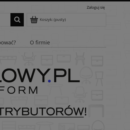
Zaloguj się
Koszyk:
(pusty)
pować?
O firmie