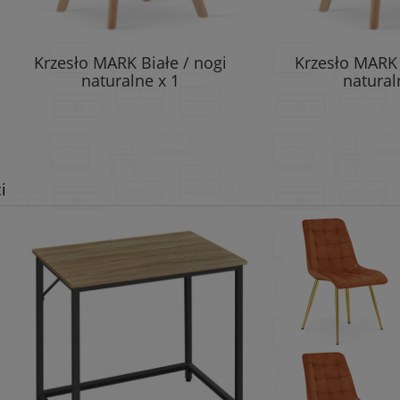
esło MARK Białe / nogi
Krzesło MARK Szare /
naturalne x 1
naturalne x 1
i