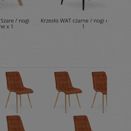
Krzesło L
 nogi
Krzesło WAT czarne / nogi czarne x
n
1
po