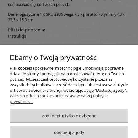
dostosować się do Twoich potrzeb.
Dane logistyczne 1 x SKU 2936 waga 7,3 kg brutto - wymiary 43 x
33,5 x 15,3 cm.
Pliki do pobrania:
Instrukcja
Dbamy o Twoją prywatność
Pomoc
Pliki cookies i pokrewne im technologie umożliwiają poprawne
Moje konto
działanie strony i pomagają nam dostosować ofertę do Twoich
potrzeb. Możesz zaakceptować wykorzystanie przez nas
wszystkich tych plików i przejść do sklepu lub dostosować użycie
Płatności i dostawa
plików do swoich preferencji, wybierając opcję "Dostosuj zgody".
Więcej o plikach cookies przeczytasz w naszej Polityce
prywatności.
Informacje
zaakceptuj tylko niezbędne
O nas
dostosuj zgody
pokaż pełną wersję strony