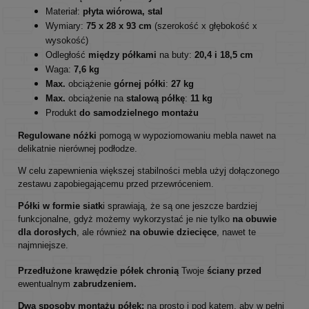
Materiał:
płyta wiórowa, stal
Wymiary:
75 x 28 x 93
cm
(szerokość x głębokość x
wysokość)
Odległość
między półkami
na buty:
20,4 i 18,5 cm
Waga:
7,6 kg
Max.
obciążenie
górnej półki
:
27 kg
Max.
obciążenie na
stalową półkę
:
11 kg
Produkt
do samodzielnego montażu
Regulowane nóżki
pomogą w wypoziomowaniu mebla nawet na
delikatnie nierównej podłodze.
W celu zapewnienia większej stabilności mebla użyj dołączonego
zestawu zapobiegającemu przed przewróceniem.
Półki w formie siatk
i sprawiają, że są one jeszcze bardziej
funkcjonalne, gdyż możemy wykorzystać je nie tylko
na obuwie
dla dorosłych
, ale również
na obuwie dziecięce
, nawet te
najmniejsze.
Przedłużone krawędzie półek chronią
Twoje
ściany przed
ewentualnym
zabrudzeniem.
Dwa sposoby montażu półek:
na prosto i pod kątem, aby w pełni