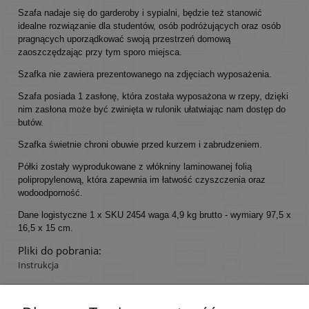
Szafa nadaje się do garderoby i sypialni, będzie też stanowić
idealne rozwiązanie dla studentów, osób podróżujących oraz osób
pragnących uporządkować swoją przestrzeń domową
zaoszczędzając przy tym sporo miejsca.
Szafka nie zawiera prezentowanego na zdjęciach wyposażenia.
Szafa posiada 1 zasłonę, która została wyposażona w rzepy, dzięki
nim zasłona może być zwinięta w rulonik ułatwiając nam dostęp do
butów.
Szafka świetnie chroni obuwie przed kurzem i zabrudzeniem.
Półki zostały wyprodukowane z włókniny laminowanej folią
polipropylenową, która zapewnia im łatwość czyszczenia oraz
wodoodporność.
Dane logistyczne 1 x SKU 2454 waga 4,9 kg brutto - wymiary 97,5 x
16,5 x 15 cm.
Pliki do pobrania:
Instrukcja