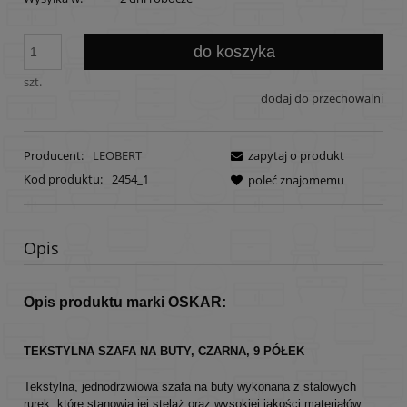
do koszyka
szt.
dodaj do przechowalni
Producent:
LEOBERT
zapytaj o produkt
Kod produktu:
2454_1
poleć znajomemu
Opis
Opis produktu marki OSKAR:
TEKSTYLNA SZAFA NA BUTY,
CZARNA, 9 PÓŁEK
Tekstylna, jednodrzwiowa szafa na buty wykonana z stalowych
rurek, które stanowią jej stelaż oraz wysokiej jakości materiałów,