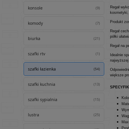
Regał wyko
konsole
(9)
kosmetyki, 
Produkt zo
komody
(7)
Regał cechu
półki ułatw
biurka
(21)
Regał na p
szafki rtv
(1)
Idealnie s
najwyższej
szafki łazienka
(54)
Odpowiedni
większe pro
szafki kuchnia
(13)
SPECYFI
Kolo
szafki sypialnia
(15)
Mate
Wymi
lustra
(25)
Waga
Max.
Prod