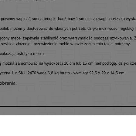
ie powinny wspinać się na produkt bądź bawić się nim z uwagi na ryzyko wyst
ółek możemy dostosować do własnych potrzeb, dzięki możliwości regulacji 
ęcony mebel zapewnia stabilność oraz wytrzymałość podczas użytkowania. Z
szybkie złożenie i przewiezienie mebla w razie zaistnienia takiej potrzeby.
większają estetykę mebla.
wę można zamontować na wysokości 10 cm lub 16 cm nad podłogą, dzięki czem
tyczne 1 x SKU 2470 waga 6,8 kg brutto - wymiary 92,5 x 29 x 14,5 cm.
pobrania:
Płatności i dostawa
Informacje
Formy płatności
Polityka prywatno