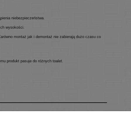
ąpienia niebezpieczeństwa.
ich wysokości.
arówno montaż jak i demontaż nie zabierają dużo czasu co
u produkt pasuje do różnych toalet.
O nas
ści
Kontakt