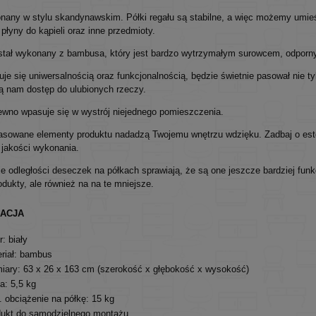
nany w stylu skandynawskim. Półki regału są stabilne, a więc możemy umieśc
płyny do kąpieli oraz inne przedmioty.
stał wykonany z bambusa, który jest bardzo wytrzymałym surowcem, odporny
je się uniwersalnością oraz funkcjonalnością, będzie świetnie pasował nie tyl
ią nam dostęp do ulubionych rzeczy.
ewno wpasuje się w wystrój niejednego pomieszczenia.
pasowane elementy produktu nadadzą Twojemu wnętrzu wdzięku. Zadbaj o este
 jakości wykonania.
e odległości deseczek na półkach sprawiają, że są one jeszcze bardziej fun
dukty, ale również na na te mniejsze.
KACJA
r: biały
riał: bambus
ary: 63 x 26 x 163 cm (szerokość x głębokość x wysokość)
: 5,5 kg
 obciążenie na półkę: 15 kg
ukt do samodzielnego montażu