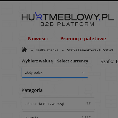
Nowości
Promocje paletowe
»
»
szafki łazienka
Szafka Łazienkowa - BTS01WT
Wybierz walutę | Select currency
Szafka 
Kategoria
akcesoria dla zwierząt
(38)
krzesła
(1312)