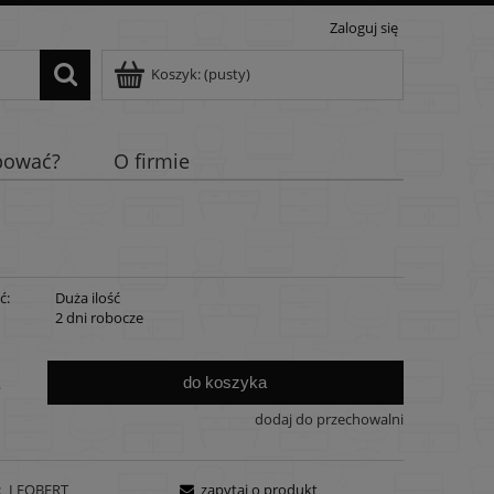
Zaloguj się
Koszyk:
(pusty)
pować?
O firmie
ć:
Duża ilość
:
2 dni robocze
do koszyka
.
dodaj do przechowalni
:
LEOBERT
zapytaj o produkt