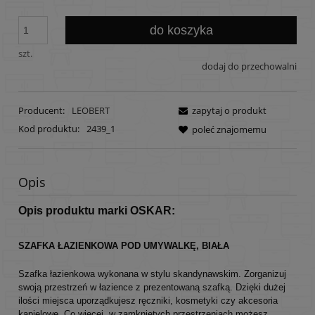
do koszyka
szt.
dodaj do przechowalni
Producent:
LEOBERT
zapytaj o produkt
Kod produktu:
2439_1
poleć znajomemu
Opis
Opis produktu marki OSKAR:
SZAFKA ŁAZIENKOWA POD UMYWALKĘ,
BIAŁA
Szafka łazienkowa wykonana w stylu skandynawskim. Zorganizuj
swoją przestrzeń w łazience z prezentowaną szafką. Dzięki dużej
ilości miejsca uporządkujesz ręczniki, kosmetyki czy akcesoria
kąpielowe. Co więcej, w zamkniętych przestrzeniach możesz