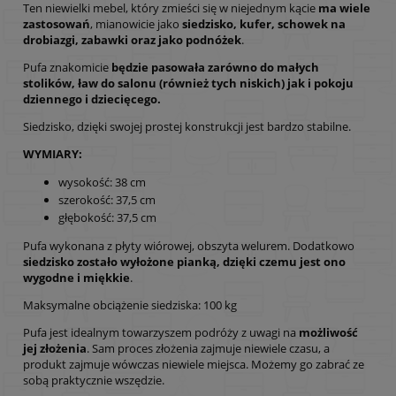
Ten niewielki mebel, który zmieści się w niejednym kącie
ma wiele
zastosowań
, mianowicie jako
siedzisko, kufer, schowek na
drobiazgi, zabawki oraz jako podnóżek
.
Pufa znakomicie
będzie pasowała zarówno do małych
stolików, ław do salonu (również tych niskich) jak i pokoju
dziennego i dziecięcego.
Siedzisko, dzięki swojej prostej konstrukcji jest bardzo stabilne.
WYMIARY:
wysokość: 38 cm
szerokość: 37,5 cm
głębokość: 37,5 cm
Pufa wykonana z płyty wiórowej, obszyta welurem. Dodatkowo
siedzisko zostało wyłożone pianką, dzięki czemu jest ono
wygodne i miękkie
.
Maksymalne obciążenie siedziska: 100 kg
Pufa jest idealnym towarzyszem podróży z uwagi na
możliwość
jej złożenia
. Sam proces złożenia zajmuje niewiele czasu, a
produkt zajmuje wówczas niewiele miejsca. Możemy go zabrać ze
sobą praktycznie wszędzie.