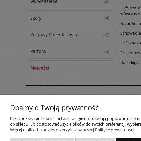
wyposażenie
(65)
Pufa jest 
wówczas ni
szafy
(4)
Na pufie m
Schowek j
Zestawy Stół + Krzesła
(57)
Pufa znako
kartony
(0)
Pufę można 
Dane logis
Nowości
Pomoc
Moje konto
Dbamy o Twoją prywatność
Regulaminy
Twoje zamówienia
Pliki cookies i pokrewne im technologie umożliwiają poprawne działa
Zwroty i reklamacje
Ustawienia konta
do sklepu lub dostosować użycie plików do swoich preferencji, wybiera
Przechowalnia
Więcej o plikach cookies przeczytasz w naszej Polityce prywatności.