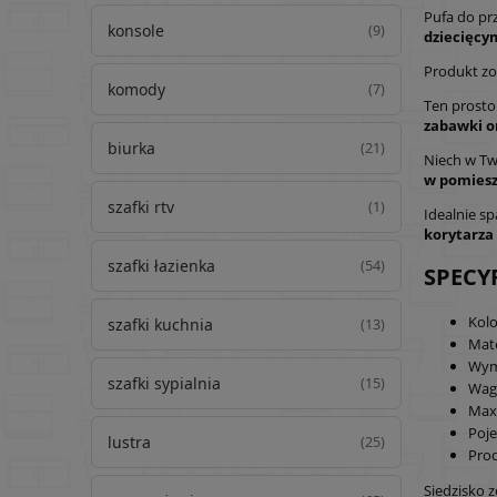
Pufa do pr
konsole
(9)
dziecięcy
Produkt zo
komody
(7)
Ten prosto
zabawki o
biurka
(21)
Niech w Tw
w pomiesz
szafki rtv
(1)
Idealnie s
korytarza 
szafki łazienka
(54)
SPECY
Kolo
szafki kuchnia
(13)
Mate
Wymi
szafki sypialnia
(15)
Waga
Max.
Poje
lustra
(25)
Prod
Siedzisko 