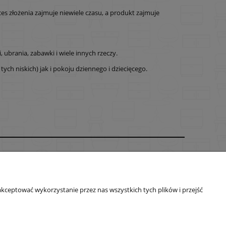
es złożenia zajmuje niewiele czasu, a produkt zajmuje
 ubrania, zabawki i wiele innych rzeczy.
ch niskich) jak i pokoju dziennego i dziecięcego.
O nas
ści
Kontakt
kceptować wykorzystanie przez nas wszystkich tych plików i przejść
O firmie