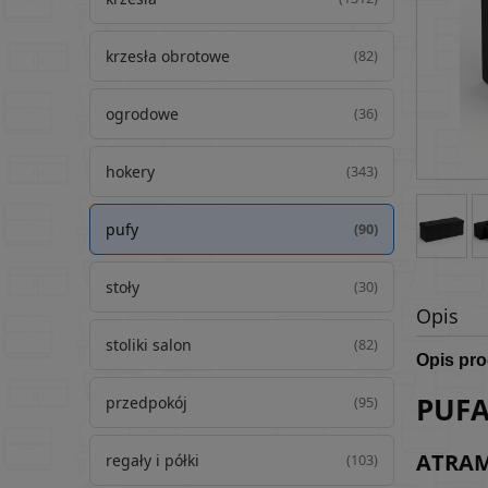
krzesła obrotowe
(82)
ogrodowe
(36)
hokery
(343)
pufy
(90)
stoły
(30)
Opis
stoliki salon
(82)
Opis pr
PUF
przedpokój
(95)
ATRA
regały i półki
(103)