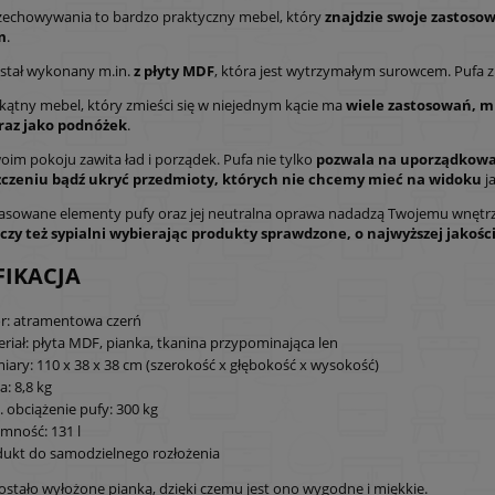
zechowywania to bardzo praktyczny mebel, który
znajdzie swoje zastosow
m
.
stał wykonany m.in.
z płyty MDF
, która jest wytrzymałym surowcem. Pufa z
kątny mebel, który zmieści się w niejednym kącie ma
wiele zastosowań, mi
raz jako podnóżek
.
oim pokoju zawita ład i porządek. Pufa nie tylko
pozwala na uporządkowa
czeniu bądź ukryć przedmioty, których nie chcemy mieć na widoku
ja
pasowane elementy pufy oraz jej neutralna oprawa nadadzą Twojemu wnętr
czy też sypialni wybierając produkty sprawdzone, o najwyższej jakoś
FIKACJA
r: atramentowa czerń
riał: płyta MDF, pianka, tkanina przypominająca len
ary: 110 x 38 x 38 cm (szerokość x głębokość x wysokość)
: 8,8 kg
 obciążenie pufy: 300 kg
mność: 131 l
ukt do samodzielnego rozłożenia
zostało wyłożone pianką, dzięki czemu jest ono wygodne i miękkie.