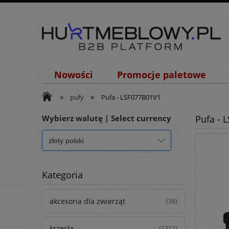
Nowości
Promocje paletowe
»
»
pufy
Pufa - LSF077B01V1
Wybierz walutę | Select currency
Pufa - 
Kategoria
akcesoria dla zwierząt
(38)
krzesła
(1312)