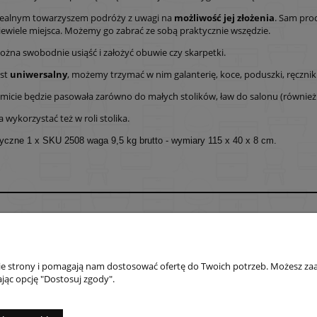
idealnym towarzyszem podróży z uwagi na
możliwość jej złożenia
. Sam proc
ewiele miejsca. Możemy go zabrać ze sobą praktycznie wszędzie.
ożna swobodnie usiąść i założyć obuwie czy skarpetki.
est
uniwersalny
, możemy trzymać w nim galanterię, koce, poduszki, ręczniki,
micie będzie pasowała zarówno do małych stolików, ław do salonu (również ty
wykorzystać też w roli stolika.
tyczne 1 x SKU 2508 waga 9,5 kg brutto - wymiary 115 x 40 x 8 cm.
Płatności i dostawa
Informacje
Formy płatności
Polityka prywatno
nie strony i pomagają nam dostosować ofertę do Twoich potrzeb. Możesz zaa
Czas i koszty dostawy
Jak kupować?
jąc opcję "Dostosuj zgody".
Czas realizacji zamówienia