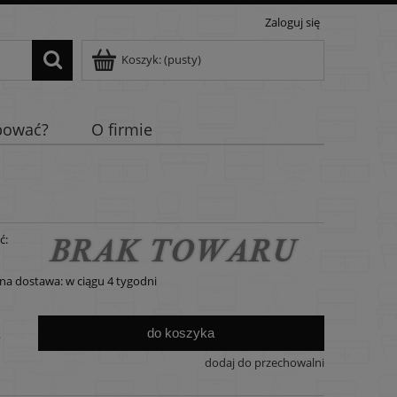
Zaloguj się
Koszyk:
(pusty)
pować?
O firmie
ć:
a dostawa: w ciągu 4 tygodni
do koszyka
.
dodaj do przechowalni