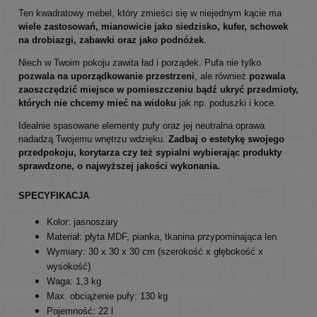
Ten kwadratowy mebel, który zmieści się w niejednym kącie ma
wiele zastosowań, mianowicie jako siedzisko, kufer, schowek
na drobiazgi, zabawki oraz jako podnóżek
.
Niech w Twoim pokoju zawita ład i porządek. Pufa nie tylko
pozwala na uporządkowanie przestrzeni
, ale również
pozwala
zaoszczędzić miejsce w pomieszczeniu bądź ukryć przedmioty,
których nie chcemy mieć na widoku
jak np. poduszki i koce.
Idealnie spasowane elementy pufy oraz jej neutralna oprawa
nadadzą Twojemu wnętrzu wdzięku.
Zadbaj o estetykę swojego
przedpokoju, korytarza czy też sypialni wybierając produkty
sprawdzone, o najwyższej jakości wykonania.
SPECYFIKACJA
Kolor: jasnoszary
Materiał: płyta MDF, pianka, tkanina przypominająca len
Wymiary: 30 x 30 x 30 cm (szerokość x głębokość x
wysokość)
Waga: 1,3 kg
Max. obciążenie pufy: 130 kg
Pojemność: 22 l