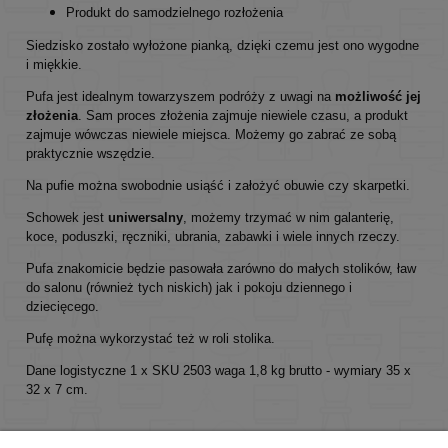
Produkt do samodzielnego rozłożenia
Siedzisko zostało wyłożone pianką, dzięki czemu jest ono wygodne
i miękkie.
Pufa jest idealnym towarzyszem podróży z uwagi na
możliwość jej
złożenia
. Sam proces złożenia zajmuje niewiele czasu, a produkt
zajmuje wówczas niewiele miejsca. Możemy go zabrać ze sobą
praktycznie wszędzie.
Na pufie można swobodnie usiąść i założyć obuwie czy skarpetki.
Schowek jest
uniwersalny
, możemy trzymać w nim galanterię,
koce, poduszki, ręczniki, ubrania, zabawki i wiele innych rzeczy.
Pufa znakomicie będzie pasowała zarówno do małych stolików, ław
do salonu (również tych niskich) jak i pokoju dziennego i
dziecięcego.
Pufę można wykorzystać też w roli stolika.
Dane logistyczne 1 x SKU 2503 waga 1,8 kg brutto - wymiary 35 x
32 x 7 cm.