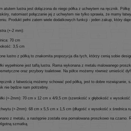
 atutem lustra jest dołączona do niego półka z uchwytem na ręcznik. Półk
 skóry, natomiast połączanie jej z uchwytem nie tylko sprawia, że mamy łatw
niu. Produkt pełni zatem wiele dodatkowych funkcji - jeden zakup, który daj
stra (+-2 mm):
nica: 70 cm
okość: 3,5 cm
ne lustro z półką to znakomita propozycja dla tych, którzy cenią sobie des
łki wypełnione jest taflą lustra. Rama wykonana z metalu malowanego pros
osmetyczne oraz przybory toaletowe. Na półce możemy również umieścić d
ręcznik z łatwością możemy schować pod półką, jest to dobre rozwiązanie, sz
nik nie będzie nam potrzebny.
łki (+-2mm): 70 cm x 12 cm x 4/9,5 cm (szerokość x głębokość x wysokoś
hwytu (+-2mm): 68 cm x 5,5 cm x 1,5 cm (długość x wysokość x średnica rur
ano z metalu, a następnie została ona pomalowana proszkowo na czarno. Ram
wilgotną szmatką.