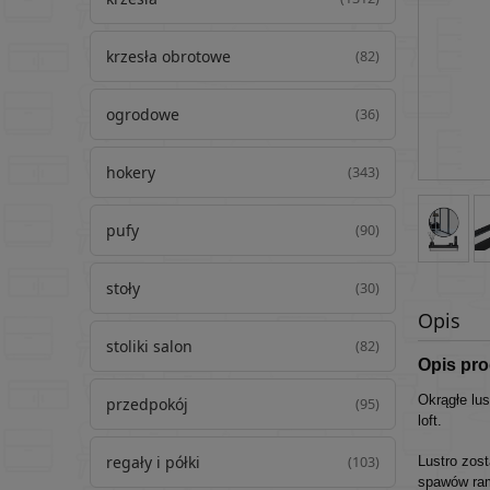
krzesła obrotowe
(82)
ogrodowe
(36)
hokery
(343)
pufy
(90)
stoły
(30)
Opis
stoliki salon
(82)
Opis pr
Okrągłe lu
przedpokój
(95)
loft.
regały i półki
(103)
Lustro zost
spawów ramy