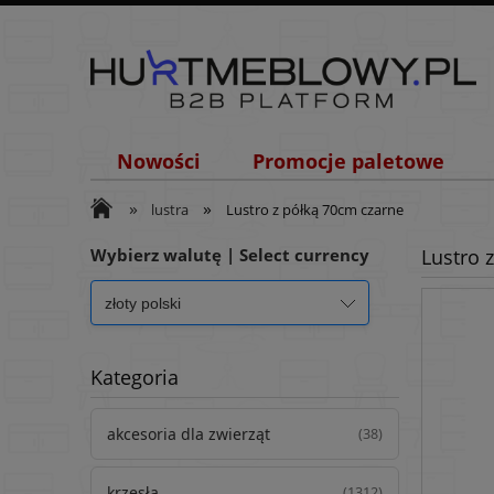
Nowości
Promocje paletowe
»
»
lustra
Lustro z półką 70cm czarne
Wybierz walutę | Select currency
Lustro 
Kategoria
akcesoria dla zwierząt
(38)
krzesła
(1312)