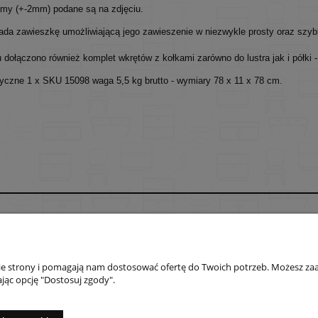
my (+-2mm) podane są na zdjęciu.
iada zawieszkę umożliwiającą jego zawieszenie w niezwykle prosty oraz szy
dołączono również komplet wkrętów z kołkami zarówno do lustra jak i półki -
tyczne 1 x SKU 15098 waga 5,5 kg brutto - wymiary 78 x 11 x 78 cm.
Płatności i dostawa
Informacje
Formy płatności
Polityka prywatno
nie strony i pomagają nam dostosować ofertę do Twoich potrzeb. Możesz zaa
Czas i koszty dostawy
Jak kupować?
jąc opcję "Dostosuj zgody".
Czas realizacji zamówienia