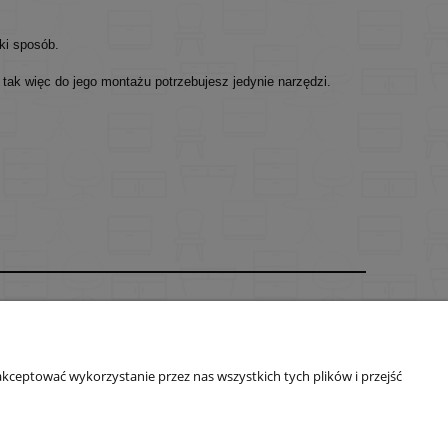
bki sposób.
 tak więc do jego montażu potrzebujesz jedynie narzędzi.
O nas
ści
Kontakt
kceptować wykorzystanie przez nas wszystkich tych plików i przejść
O firmie