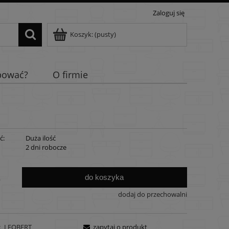
Zaloguj się
Koszyk:
(pusty)
pować?
O firmie
ć:
Duża ilość
:
2 dni robocze
do koszyka
.
dodaj do przechowalni
:
LEOBERT
zapytaj o produkt