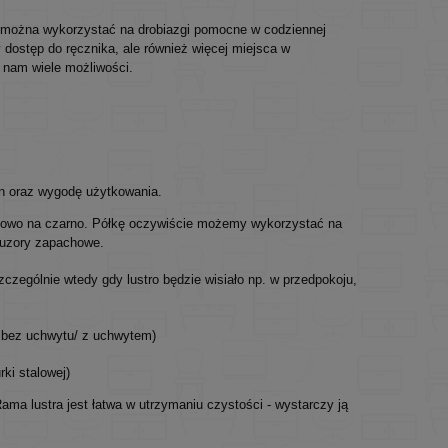
ę można wykorzystać na drobiazgi pomocne w codziennej
y dostęp do ręcznika, ale również więcej miejsca w
e nam wiele możliwości.
ign oraz wygodę użytkowania.
zkowo na czarno. Półkę oczywiście możemy wykorzystać na
yfuzory zapachowe.
czególnie wtedy gdy lustro będzie wisiało np. w przedpokoju,
ć bez uchwytu/ z uchwytem)
ki stalowej)
a lustra jest łatwa w utrzymaniu czystości - wystarczy ją