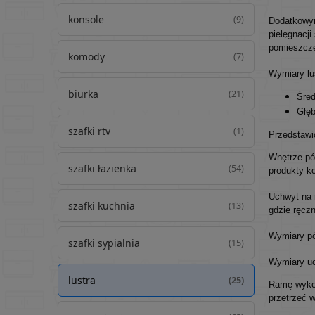
konsole
(9)
Dodatkowym
pielęgnacji
pomieszcze
komody
(7)
Wymiary lu
biurka
(21)
Śred
Głęb
szafki rtv
(1)
Przedstawio
Wnętrze pó
szafki łazienka
(54)
produkty k
Uchwyt na 
szafki kuchnia
(13)
gdzie ręcz
Wymiary pó
szafki sypialnia
(15)
Wymiary uc
lustra
(25)
Ramę wykon
przetrzeć 