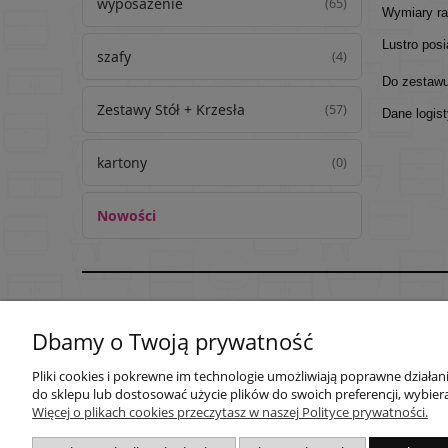
wyposażenie
(65)
Wymiary ra
Lustro pos
szafy
(4)
Do zestawu 
Zestawy Stół + Krzesła
(57)
Dane logis
kartony
(0)
Nowości
Pomoc
Moje konto
Dbamy o Twoją prywatność
Regulaminy
Twoje zamówienia
Pliki cookies i pokrewne im technologie umożliwiają poprawne działa
Zwroty i reklamacje
Ustawienia konta
do sklepu lub dostosować użycie plików do swoich preferencji, wybiera
Przechowalnia
Więcej o plikach cookies przeczytasz w naszej Polityce prywatności.