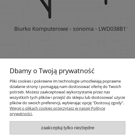
gi
Biurko Komputerowe - sonoma - LWD038B11
Kr
Dbamy o Twoją prywatność
Pomoc
Pliki cookies i pokrewne im technologie umożliwiają poprawne
Moje konto
działanie strony i pomagają nam dostosować ofertę do Twoich
potrzeb. Możesz zaakceptować wykorzystanie przez nas
wszystkich tych plików i przejść do sklepu lub dostosować użycie
Płatności i dostawa
plików do swoich preferencji, wybierając opcję "Dostosuj zgody".
Więcej o plikach cookies przeczytasz w naszej Polityce
prywatności.
Informacje
zaakceptuj tylko niezbędne
O nas