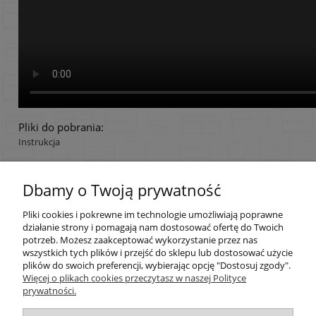
Pliki do pobrania:
Instrukcja
Dbamy o Twoją prywatność
Pomoc
Pliki cookies i pokrewne im technologie umożliwiają poprawne
Moje konto
działanie strony i pomagają nam dostosować ofertę do Twoich
potrzeb. Możesz zaakceptować wykorzystanie przez nas
wszystkich tych plików i przejść do sklepu lub dostosować użycie
Płatności i dostawa
plików do swoich preferencji, wybierając opcję "Dostosuj zgody".
Więcej o plikach cookies przeczytasz w naszej Polityce
prywatności.
Informacje