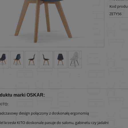
Kod produ
ZETY56
oduktu marki OSKAR:
KITO:
adczasowy design połączony z doskonałą ergonomią
l krzesła KITO doskonale pasuje do salonu, gabinetu czy jadalni