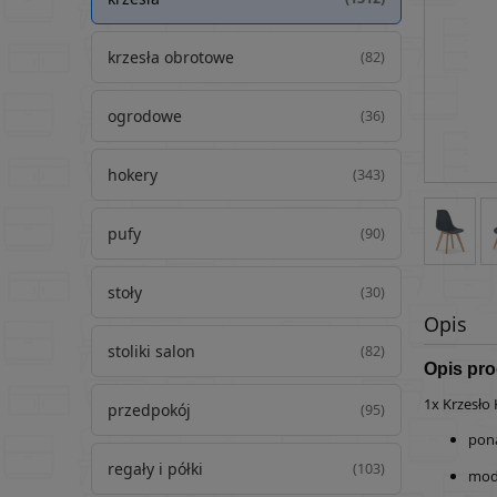
krzesła obrotowe
(82)
ogrodowe
(36)
hokery
(343)
pufy
(90)
stoły
(30)
Opis
stoliki salon
(82)
Opis pr
1x Krzesło 
przedpokój
(95)
pon
regały i półki
(103)
mode