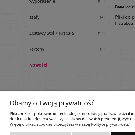
wyposażenie
(65)
Dane logis
Pliki do 
szafy
(4)
Instrukcja
Zestawy Stół + Krzesła
(57)
kartony
(0)
Nowości
Pomoc
Moje konto
Dbamy o Twoją prywatność
Regulaminy
Twoje zamówienia
Pliki cookies i pokrewne im technologie umożliwiają poprawne działa
Zwroty i reklamacje
Ustawienia konta
do sklepu lub dostosować użycie plików do swoich preferencji, wybiera
Przechowalnia
Więcej o plikach cookies przeczytasz w naszej Polityce prywatności.