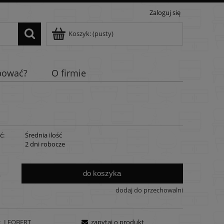
Zaloguj się
Koszyk:
(pusty)
pować?
O firmie
ć:
Średnia ilość
:
2 dni robocze
do koszyka
.
dodaj do przechowalni
:
LEOBERT
zapytaj o produkt