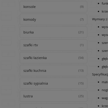
funk
konsole
(9)
krze
Wymiary: (+
komody
(7)
wyso
biurka
(21)
wyso
szer
szafki rtv
(1)
szer
szafki łazienka
(54)
głęb
głęb
szafki kuchnia
(13)
Specyfikacj
mate
szafki sypialnia
(15)
nog
lustra
(25)
waga
krze