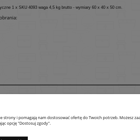
tyczne 1 x SKU 4093 waga 4,5 kg brutto - wymiary 60 x 40 x 50 cm.
pobrania:
Płatności i dostawa
Informacje
Formy płatności
Polityka prywatno
nie strony i pomagają nam dostosować ofertę do Twoich potrzeb. Możesz zaa
Czas i koszty dostawy
Jak kupować?
jąc opcję "Dostosuj zgody".
Czas realizacji zamówienia