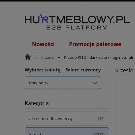
Nowości
Promocje paletowe
»
»
krzesła
Krzesło KITO - dark slate / nogi naturaln
Wybierz walutę | Select currency
Krzesło 
Kategoria
akcesoria dla zwierząt
(38)
krzesła
(1312)