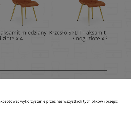
iedziany
Krzesło SPLIT - aksamit miedziany
Krzesło 
/ nogi złote x 3
O nas
ści
Kontakt
kceptować wykorzystanie przez nas wszystkich tych plików i przejść
O firmie
lus.com