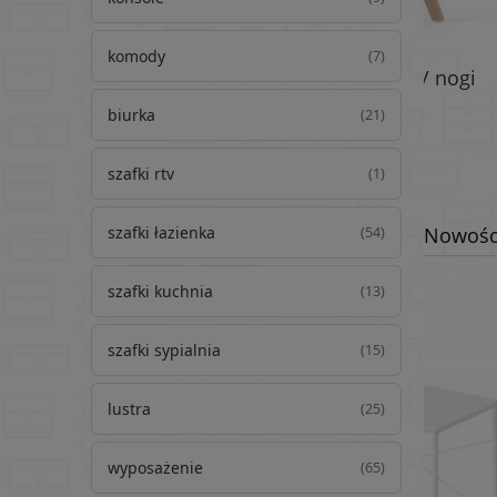
komody
(7)
Krzesło MARK Czarne / nogi
Krz
naturalne x 1
biurka
(21)
szafki rtv
(1)
szafki łazienka
Nowośc
(54)
szafki kuchnia
(13)
szafki sypialnia
(15)
lustra
(25)
wyposażenie
(65)