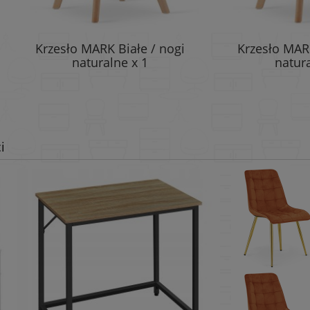
esło MARK Białe / nogi
Krzesło MARK Szare /
naturalne x 1
naturalne x 1
i