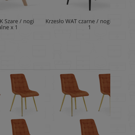
Krzesło L
 nogi
Krzesło WAT czarne / nogi czarne x
n
1
po