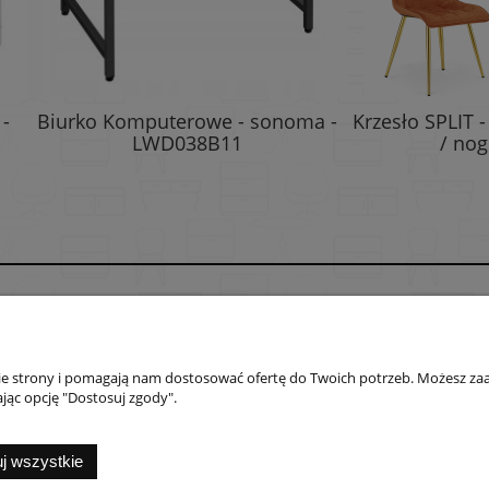
o Komputerowe - sonoma -
Krzesło SPLIT - aksamit m
LWD038B11
/ nogi złote x 4
Płatności i dostawa
Informacje
Formy płatności
Polityka prywatno
nie strony i pomagają nam dostosować ofertę do Twoich potrzeb. Możesz zaa
Czas i koszty dostawy
Jak kupować?
jąc opcję "Dostosuj zgody".
Czas realizacji zamówienia
nternetowy Shoper.pl
Sklepy e-commerce Shoper Shopify
SEO by Cyberso
j wszystkie