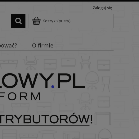
Zaloguj się
Koszyk:
(pusty)
pować?
O firmie