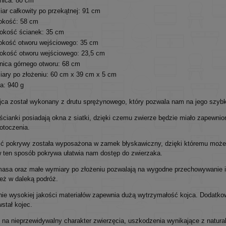
nica: 80 cm
ar całkowity po przekątnej: 91 cm
okość: 58 cm
okość ścianek: 35 cm
kość otworu wejściowego: 35 cm
okość otworu wejściowego: 23,5 cm
nica górnego otworu: 68 cm
ary po złożeniu: 60 cm x 39 cm x 5 cm
a: 940 g
jca został wykonany z drutu sprężynowego, który pozwala nam na jego szybki
ścianki posiadają okna z siatki, dzięki czemu zwierze będzie miało zapewn
otoczenia.
ć pokrywy została wyposażona w zamek błyskawiczny, dzięki któremu możemy
w ten sposób pokrywa ułatwia nam dostęp do zwierzaka.
masa oraz małe wymiary po złożeniu pozwalają na wygodne przechowywanie i 
też w daleką podróż.
ie wysokiej jakości materiałów zapewnia dużą wytrzymałość kojca. Dodatkow
stał kojec.
na nieprzewidywalny charakter zwierzęcia, uszkodzenia wynikające z natural