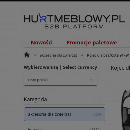
Nowości
Promocje paletowe
»
»
akcesoria dla zwierząt
Kojec dla psa/kota 91x91
Wybierz walutę | Select currency
Kojec d
Kategoria
akcesoria dla zwierząt
(38)
krzesła
(1312)