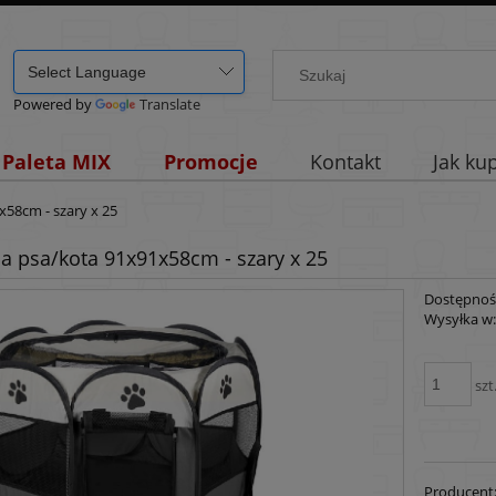
Powered by
Translate
Paleta MIX
Promocje
Kontakt
Jak ku
x58cm - szary x 25
la psa/kota 91x91x58cm - szary x 25
Dostępnoś
Wysyłka w
szt
Producent