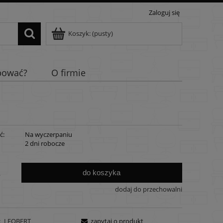
Zaloguj się
Koszyk:
(pusty)
pować?
O firmie
ć:
Na wyczerpaniu
:
2 dni robocze
do koszyka
.
dodaj do przechowalni
:
LEOBERT
zapytaj o produkt