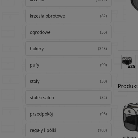
krzesła obrotowe
(82)
ogrodowe
(36)
hokery
(343)
pufy
(90)
stoły
(30)
Produkt
stoliki salon
(82)
przedpokój
(95)
regały i półki
(103)
zobacz g