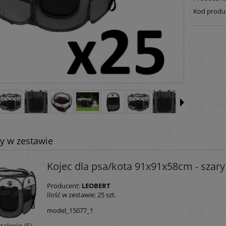
Kod produ
y w zestawie
Kojec dla psa/kota 91x91x58cm - szary
Producent:
LEOBERT
Ilość w zestawie:
25
szt.
model_15077_1
alerię (5)