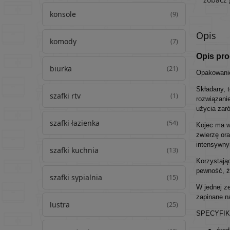
konsole
(9)
Opis
komody
(7)
Opis pr
biurka
(21)
Opakowanie
Składany, t
szafki rtv
(1)
rozwiązanie
użycia zar
szafki łazienka
(54)
Kojec ma w
zwierzę or
intensywny
szafki kuchnia
(13)
Korzystają
pewność, ż
szafki sypialnia
(15)
W jednej z
zapinane n
lustra
(25)
SPECYFIKAC