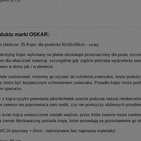
oduktu marki OSKAR:
 zbiorcze: 25 Kojec dla psa/kota 91x91x58cm - szary
ekstylny kojec wykonany na planie ośmiokąta przeznaczony dla psów, szczeni
m dla właścicieli zwierząt, szczególnie gdy zajdzie potrzeba wydzielenia sw
ówno w domu jak i w plenerze.
iele zastosowań: możemy go używać do szkolenia zwierzaka, może posłuży
az może być bezpiecznym schronieniem zwierzaka. Ponadto kojec może posł
m spacerze.
c z kojca ryzyko powstania jakichkolwiek urazów podczas naszej nieobecn
e zwierze nie poprzewraca nam mebli, czy nie poniszczy ulubionych przedmi
e ścian kojca umieszczone zostało wejście, przez które zwierze może swobod
a zamek błyskawiczny posiada rzepy, które pozwalają na pozostawienie go o
JA (wymiary +-2mm - wykonywane bez napinania materiału):