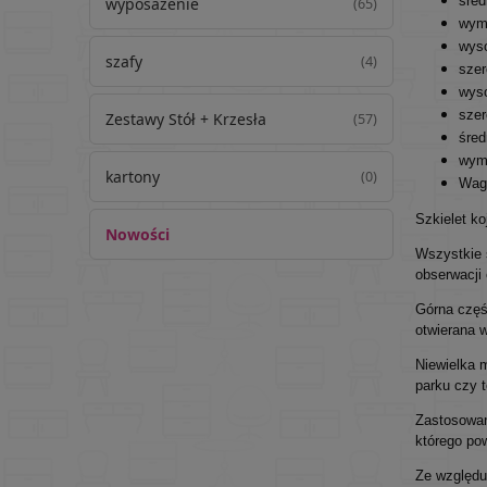
śred
wyposażenie
(65)
wymi
wys
szafy
(4)
szer
wyso
szer
Zestawy Stół + Krzesła
(57)
śred
wymi
kartony
(0)
Wag
Szkielet ko
Nowości
Wszystkie 
obserwacji 
Górna częś
otwierana 
Niewielka 
parku czy 
Zastosowan
którego pow
Ze względu 