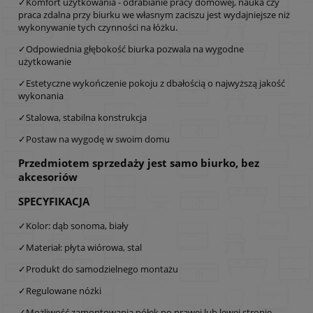
✓Komfort użytkowania - odrabianie pracy domowej, nauka czy
praca zdalna przy biurku we własnym zaciszu jest wydajniejsze niż
wykonywanie tych czynności na łóżku.
✓Odpowiednia głębokość biurka pozwala na wygodne
użytkowanie
✓Estetyczne wykończenie pokoju z dbałością o najwyższą jakość
wykonania
✓Stalowa, stabilna konstrukcja
✓Postaw na wygodę w swoim domu
Przedmiotem sprzedaży jest samo biurko, bez
akcesoriów
SPECYFIKACJA
✓Kolor: dąb sonoma, biały
✓Materiał: płyta wiórowa, stal
✓Produkt do samodzielnego montażu
✓Regulowane nóżki
✓Możliwość zamontowania półek po prawej lub lewej stronie