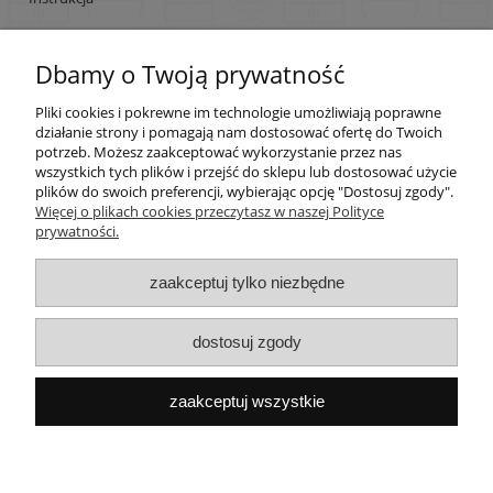
Dbamy o Twoją prywatność
Pomoc
Pliki cookies i pokrewne im technologie umożliwiają poprawne
Moje konto
działanie strony i pomagają nam dostosować ofertę do Twoich
potrzeb. Możesz zaakceptować wykorzystanie przez nas
wszystkich tych plików i przejść do sklepu lub dostosować użycie
Płatności i dostawa
plików do swoich preferencji, wybierając opcję "Dostosuj zgody".
Więcej o plikach cookies przeczytasz w naszej Polityce
prywatności.
Informacje
zaakceptuj tylko niezbędne
O nas
dostosuj zgody
pokaż pełną wersję strony
Sklep internetowy Shoper.pl
Sklepy e-commerce Shoper Shopify
SEO by
zaakceptuj wszystkie
Cybersolus.com