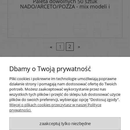
Paleta dowolnych 50 sztuk
NADO/ARCETO/POZZA - mix modeli i
kolorów
«
1
2
»
Dbamy o Twoją prywatność
Pomoc
Pliki cookies i pokrewne im technologie umożliwiają poprawne
Moje konto
działanie strony i pomagają nam dostosować ofertę do Twoich
potrzeb. Możesz zaakceptować wykorzystanie przez nas
wszystkich tych plików i przejść do sklepu lub dostosować użycie
Płatności i dostawa
plików do swoich preferencji, wybierając opcję "Dostosuj zgody".
Więcej o plikach cookies przeczytasz w naszej Polityce
prywatności.
Informacje
zaakceptuj tylko niezbędne
O nas